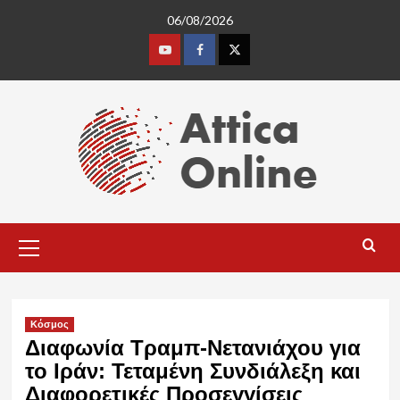
Skip
06/08/2026
to
content
Youtube
Facebook
Twitter
Primary
Menu
Κόσμος
Διαφωνία Τραμπ-Νετανιάχου για
το Ιράν: Τεταμένη Συνδιάλεξη και
Διαφορετικές Προσεγγίσεις