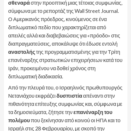
σθεναρά
στην προοπτική μιας τέτοιας συμφωνίας,
σύμφωνα με το ρεπορτάζ της Wall Street Journal.
Ο Αμερικανός πρόεδρος, κινούμενος σε ένα
διπλωματικό πεδίο που χαρακτηρίζεται από
απειλές αλλά και διαβεβαιώσεις για «πρόοδο» στις
διαπραγματεύσεις, αποκάλυψε ότι έδωσε εντολή
αναστολής
της προγραμματισμένης για την Τρίτη
επανέναρξης στρατιωτικών επιχειρήσεων κατά του
Ιράν, προκειμένου να δοθεί χρόνος στη
διπλωματική διαδικασία.
Από την πλευρά του, ο Ισραηλινός πρωθυπουργός
Νετανιάχου εκφράζει
δυσπιστία
απέναντι στην
πιθανότητα επίτευξης συμφωνίας και, σύμφωνα με
τα δημοσιεύματα, ζήτησε την
επανέναρξη του
πολέμου
που ξεκίνησαν από κοινού οι ΗΠΑ και το
Ισραήλ στις 28 Φεβρουαρίου, με σκοπό την