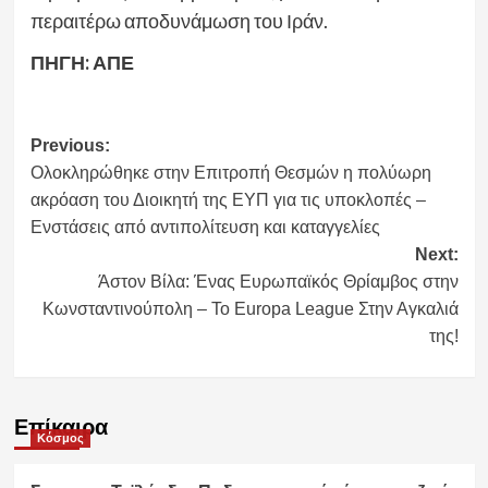
περαιτέρω αποδυνάμωση του Ιράν.
ΠΗΓΗ: ΑΠΕ
Post
Previous:
Ολοκληρώθηκε στην Επιτροπή Θεσμών η πολύωρη
navigation
ακρόαση του Διοικητή της ΕΥΠ για τις υποκλοπές –
Ενστάσεις από αντιπολίτευση και καταγγελίες
Next:
Άστον Βίλα: Ένας Ευρωπαϊκός Θρίαμβος στην
Κωνσταντινούπολη – Το Europa League Στην Αγκαλιά
της!
Επίκαιρα
Κόσμος