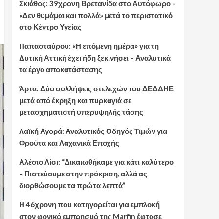
Σκιάθος: 39χρονη Βρετανίδα στο Αυτόφωρο –
«Δεν θυμάμαι και πολλά» μετά το περιστατικό
στο Κέντρο Υγείας
Παπασταύρου: «Η επόμενη ημέρα» για τη
Δυτική Αττική έχει ήδη ξεκινήσει – Αναλυτικά
τα έργα αποκατάστασης
Άρτα: Δύο συλλήψεις στελεχών του ΔΕΔΔΗΕ
μετά από έκρηξη και πυρκαγιά σε
μετασχηματιστή υπερυψηλής τάσης
Λαϊκή Αγορά: Αναλυτικός Οδηγός Τιμών για
Φρούτα και Λαχανικά Εποχής
Αλέσιο Λίσι: “Δικαιωθήκαμε για κάτι καλύτερο
– Πιστεύουμε στην πρόκριση, αλλά ας
διορθώσουμε τα πρώτα λεπτά”
Η 46χρονη που κατηγορείται για εμπλοκή
στον φονικό εμπρησμό της Marfin έφτασε