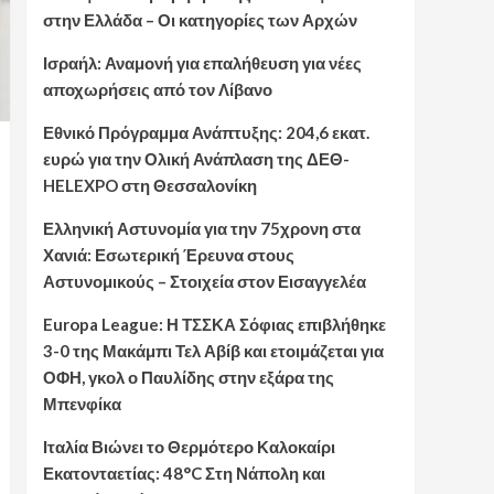
στην Ελλάδα – Οι κατηγορίες των Αρχών
Ισραήλ: Αναμονή για επαλήθευση για νέες
αποχωρήσεις από τον Λίβανο
Εθνικό Πρόγραμμα Ανάπτυξης: 204,6 εκατ.
ευρώ για την Ολική Ανάπλαση της ΔΕΘ-
HELEXPO στη Θεσσαλονίκη
Ελληνική Αστυνομία για την 75χρονη στα
Χανιά: Εσωτερική Έρευνα στους
Αστυνομικούς – Στοιχεία στον Εισαγγελέα
Europa League: Η ΤΣΣΚΑ Σόφιας επιβλήθηκε
3-0 της Μακάμπι Τελ Αβίβ και ετοιμάζεται για
ΟΦΗ, γκολ ο Παυλίδης στην εξάρα της
Μπενφίκα
Ιταλία Βιώνει το Θερμότερο Καλοκαίρι
Εκατονταετίας: 48°C Στη Νάπολη και