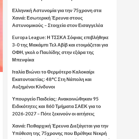
Ελληνική Αστυνομία για την 75χρονη στα
Χανιά: Εσωτερική Έρευνα στους
Αστυνομικούς – Στοιχεία στον Εισαγγελέα
Europa League: Η ΤΣΣΚΑ Σόφιας επιβλήθηκε
3-0 της Μακάμπι Τελ Αβίβ και ετοιμάζεται για
ΟΦΗ, γκολ ο Παυλίδης στην εξάρα της
Μπενφίκα
Ιταλία Βιώνει το Θερμότερο Καλοκαίρι
Εκατονταετίας: 48°C Στη Νάπολη και
Αυξημένοι Κίνδυνοι
Υπουργείο Παιδείας: Ανακοινώθηκαν 95
Ειδικότητες και 860 Τμήματα ΣΑΕΚ για το
2026-2027 – Πότε ξεκινούν οι αιτήσεις
Χανιά: Πειθαρχική Έρευνα Διεξάγεται για την
Υπόθεση της 75χρονης που Βρέθηκε Νεκρή