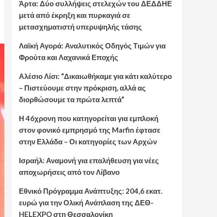
Άρτα: Δύο συλλήψεις στελεχών του ΔΕΔΔΗΕ
μετά από έκρηξη και πυρκαγιά σε
μετασχηματιστή υπερυψηλής τάσης
Λαϊκή Αγορά: Αναλυτικός Οδηγός Τιμών για
Φρούτα και Λαχανικά Εποχής
Αλέσιο Λίσι: “Δικαιωθήκαμε για κάτι καλύτερο
– Πιστεύουμε στην πρόκριση, αλλά ας
διορθώσουμε τα πρώτα λεπτά”
Η 46χρονη που κατηγορείται για εμπλοκή
στον φονικό εμπρησμό της Marfin έφτασε
στην Ελλάδα – Οι κατηγορίες των Αρχών
Ισραήλ: Αναμονή για επαλήθευση για νέες
αποχωρήσεις από τον Λίβανο
Εθνικό Πρόγραμμα Ανάπτυξης: 204,6 εκατ.
ευρώ για την Ολική Ανάπλαση της ΔΕΘ-
HELEXPO στη Θεσσαλονίκη