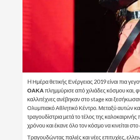
H Ημέρα θετικής Ενέργειας 2019 είναι πια γεγον
ΟΑΚΑ
πλημμύρισε από χιλιάδες κόσμου και, φ
καλλιτέχνες ανέβηκαν στο stage και ξεσήκωσα
Ολυμπιακό Αθλητικό Κέντρο. Μεταξύ αυτών και
τραγουδίστρια μετά το τέλος της καλοκαιρινής 
χρόνου και έκανε όλο τον κόσμο να κινείται στο
Τραγουδώντας παλιές και νέες επιτυχίες, ελληνι