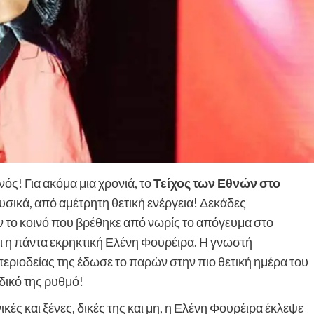
ός! Για ακόμα μια χρονιά, το
Τείχος των Εθνών στο
υσικά, από αμέτρητη θετική ενέργεια! Δεκάδες
ν το κοινό που βρέθηκε από νωρίς το απόγευμα στο
 η πάντα εκρηκτική Ελένη Φουρέιρα. Η γνωστή
περιοδείας της έδωσε το παρών στην πιο θετική ημέρα του
 δικό της ρυθμό!
κές και ξένες, δικές της και μη, η Ελένη Φουρέιρα έκλεψε