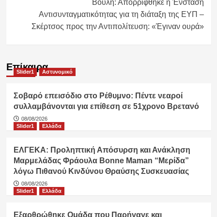
Βουλή: Απορρίφθηκε η Ένσταση
Αντισυνταγματικότητας για τη διάταξη της ΕΥΠ –
Σκέρτσος προς την Αντιπολίτευση: «Έγιναν ουρά»
Επίκαιρα
Slider1
Αστυνομικό
Σοβαρό επεισόδιο στο Ρέθυμνο: Πέντε νεαροί
συλλαμβάνονται για επίθεση σε 51χρονο Βρετανό
08/08/2026
Slider1
Ελλάδα
ΕΛΓΕΚΑ: Προληπτική Απόσυρση και Ανάκληση
Μαρμελάδας Φράουλα Bonne Maman “Μερίδα”
λόγω Πιθανού Κινδύνου Θραύσης Συσκευασίας
08/08/2026
Slider1
Ελλάδα
Εξαρθρώθηκε Ομάδα που Παρήγαγε και