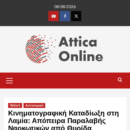
Skip
08/08/2026
to
content
Youtube
Facebook
Twitter
Primary
Menu
Slider1
Αστυνομικό
Κινηματογραφική Καταδίωξη στη
Λαμία: Απόπειρα Παραλαβής
Ναρκωτικών από Θυρίδα