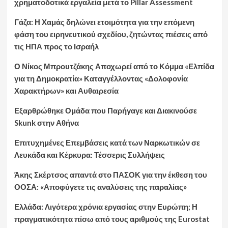
χρηματοδοτικά εργαλεία μετά το Pillar Assessment
Γάζα: Η Χαμάς δηλώνει ετοιμότητα για την επόμενη
φάση του ειρηνευτικού σχεδίου, ζητώντας πιέσεις από
τις ΗΠΑ προς το Ισραήλ
Ο Νίκος Μπρουτζάκης Αποχωρεί από το Κόμμα «Ελπίδα
για τη Δημοκρατία» Καταγγέλλοντας «Δολοφονία
Χαρακτήρων» και Αυθαιρεσία
Εξαρθρώθηκε Ομάδα που Παρήγαγε και Διακινούσε
Skunk στην Αθήνα
Επιτυχημένες Επεμβάσεις κατά των Ναρκωτικών σε
Λευκάδα και Κέρκυρα: Τέσσερις Συλλήψεις
Άκης Σκέρτσος απαντά στο ΠΑΣΟΚ για την έκθεση του
ΟΟΣΑ: «Αποφύγετε τις αναλύσεις της παραλίας»
Ελλάδα: Λιγότερα χρόνια εργασίας στην Ευρώπη; Η
πραγματικότητα πίσω από τους αριθμούς της Eurostat