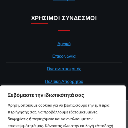
ΧΡΉΣΙΜΟΙ ΣΎΝΔΕΣΜΟΙ
Αρχική
Επικοινωνία
Γίνε ανταποκριτής
Πολιτική Απορρήτου
Σεβόμαστε την ιδιωτικότητά σας
Χρησιμοποιούμε cookies για να βελτιώσουμε την εμπειρία
ΑΡΧΙΚΉ
ΠΟΛΙΤΙΚΉ
ΕΛΛΆΔΑ
ΚΌΣΜΟΣ
ΕΠΙΚΟΙΝΩΝΊΑ
περιήγησής σας, να προβάλλουμε εξατομικευμένες
ΠΟΛΙΤΙΚΉ ΑΠΟΡΡΉΤΟΥ
διαφημίσεις ή περιεχόμενο και να αναλύουμε την
επισκεψιμότητά μας. Κάνοντας κλικ στην επιλογή «Αποδοχή