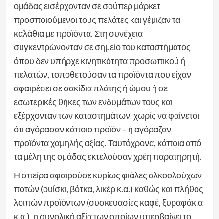
ομάδας εισέρχονταν σε σούπερ μάρκετ
προσποιούμενοι τους πελάτες και γέμιζαν τα
καλάθια με προϊόντα. Στη συνέχεια
συγκεντρώνονταν σε σημείο του καταστήματος
όπου δεν υπήρχε κινητικότητα προσωπικού ή
πελατών, τοποθετούσαν τα προϊόντα που είχαν
αφαιρέσει σε σακίδια πλάτης ή ώμου ή σε
εσωτερικές θήκες των ενδυμάτων τους και
εξέρχονταν των καταστημάτων, χωρίς να φαίνεται
ότι αγόρασαν κάποιο προϊόν – ή αγόραζαν
προϊόντα χαμηλής αξίας. Ταυτόχρονα, κάποια από
τα μέλη της ομάδας εκτελούσαν χρέη παρατηρητή.
Η σπείρα αφαιρούσε κυρίως φιάλες αλκοολούχων
ποτών (ουίσκι, βότκα, λικέρ κ.α.) καθώς και πλήθος
λοιπών προϊόντων (συσκευασίες καφέ, ξυραφάκια
κ.α.), η συνολική αξία των οποίων υπερβαίνει το