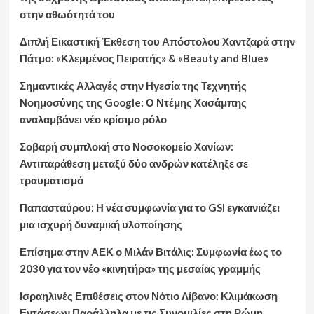
στην αθωότητά του
Διπλή Εικαστική Έκθεση του Απόστολου Χαντζαρά στην
Πάτμο: «Κλεμμένος Πειρατής» & «Beauty and Blue»
Σημαντικές Αλλαγές στην Ηγεσία της Τεχνητής
Νοημοσύνης της Google: Ο Ντέμης Χασάμπης
αναλαμβάνει νέο κρίσιμο ρόλο
Σοβαρή συμπλοκή στο Νοσοκομείο Χανίων:
Αντιπαράθεση μεταξύ δύο ανδρών κατέληξε σε
τραυματισμό
Παπασταύρου: Η νέα συμφωνία για το GSI εγκαινιάζει
μια ισχυρή δυναμική υλοποίησης
Επίσημα στην ΑΕΚ ο Μιλάν Βιτάλις: Συμφωνία έως το
2030 για τον νέο «κινητήρα» της μεσαίας γραμμής
Ισραηλινές Επιθέσεις στον Νότιο Λίβανο: Κλιμάκωση
Εντάσεων Παράλληλα με τις Συνομιλίες στη Ρώμη