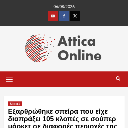
Skip
06/08/2026
to
content
Youtube
Facebook
Twitter
Primary
Menu
Slider1
Εξαρθρώθηκε σπείρα που είχε
διαπράξει 105 κλοπές σε σούπερ
μάρκετ σε διαφορές περιοχές της