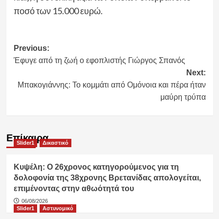
ποσό των 15.000 ευρώ.
Post
Previous:
Έφυγε από τη ζωή ο εφοπλιστής Γιώργος Σπανός
navigation
Next:
Μπακογιάννης: Το κομμάτι από Ομόνοια και πέρα ήταν
μαύρη τρύπα
Επίκαιρα
Slider1
Δικαστικό
Κυψέλη: Ο 26χρονος κατηγορούμενος για τη
δολοφονία της 38χρονης Βρετανίδας απολογείται,
επιμένοντας στην αθωότητά του
06/08/2026
Slider1
Αστυνομικό