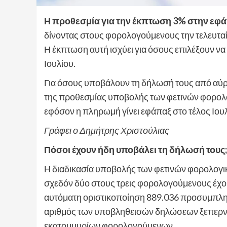
Η προθεσμία για την έκπτωση 3% στην εφ
δίνοντας στους φορολογούμενους την τελευταία
Η έκπτωση αυτή ισχύει για όσους επιλέξουν ν
Ιουλίου.
Για όσους υποβάλουν τη δήλωσή τους από αύριο,
της προθεσμίας υποβολής των φετινών φορολ
εφόσον η πληρωμή γίνει εφάπαξ στο τέλος Ιουλ
Γράφει ο Δημήτρης Χριστούλιας
Πόσοι έχουν ήδη υποβάλει τη δήλωσή τους;
Η διαδικασία υποβολής των φετινών φορολογ
σχεδόν δύο στους τρεις φορολογούμενους έχο
αυτόματη οριστικοποίηση 889.036 προσυμπλ
αριθμός των υποβληθεισών δηλώσεων ξεπερνά 
εκατομμυρίων φορολογούμενων.