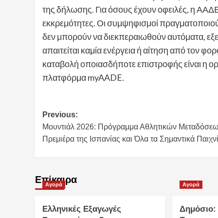
της δήλωσης. Για όσους έχουν οφειλές, η ΑΑ
εκκρεμότητες. Οι συμψηφισμοί πραγματοποιούν
δεν μπορούν να διεκπεραιωθούν αυτόματα, εξε
απαιτείται καμία ενέργεια ή αίτηση από τον φ
καταβολή οποιασδήποτε επιστροφής είναι η ο
πλατφόρμα myAADE.
Post
Previous:
Μουντιάλ 2026: Πρόγραμμα Αθλητικών Μεταδόσεω
navigation
Πρεμιέρα της Ισπανίας και Όλα τα Σημαντικά Παιχν
Επίκαιρα
Αγορά
Αγορά
Ελληνικές Εξαγωγές
Δημόσιο: