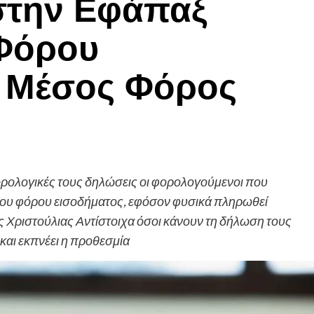
την Εφάπαξ
Φόρου
– Μέσος Φόρος
φορολογικές τους δηλώσεις οι φορολογούμενοι που
ου φόρου εισοδήματος, εφόσον φυσικά πληρωθεί
ης Χριστούλιας Αντίστοιχα όσοι κάνουν τη δήλωση τους
 και εκπνέει η προθεσμία