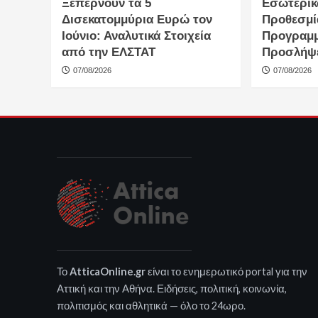
Ξεπερνούν τα 5
Εσωτερικ
Δισεκατομμύρια Ευρώ τον
Προθεσμία
Ιούνιο: Αναλυτικά Στοιχεία
Προγραμ
από την ΕΛΣΤΑΤ
Προσλήψ
07/08/2026
07/08/2026
Το
AtticaOnline.gr
είναι το ενημερωτικό portal για την
Αττική και την Αθήνα. Ειδήσεις, πολιτική, κοινωνία,
πολιτισμός και αθλητικά — όλο το 24ωρο.