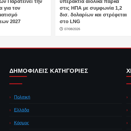
ών Παρατείνει την
υπεράκτια αιολικά πάρκα
 για τον
στις ΗΠΑ με συμφωνία 1,2
ματισμό
δισ. δολαρίων και στρέφεται
εων 2027
στο LNG
07/08/2026
ΔΗΜΟΦΙΛΕΊΣ ΚΑΤΗΓΟΡΊΕΣ
Χ
Πολιτική
Ελλάδα
Κόσμος