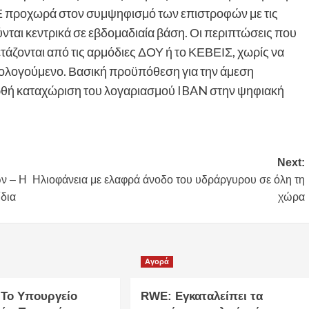
ΔΕ προχωρά στον συμψηφισμό των επιστροφών με τις
ται κεντρικά σε εβδομαδιαία βάση. Οι περιπτώσεις που
τάζονται από τις αρμόδιες ΔΟΥ ή το ΚΕΒΕΙΣ, χωρίς να
ορολογούμενο. Βασική προϋπόθεση για την άμεση
ρθή καταχώριση του λογαριασμού IBAN στην ψηφιακή
Next:
ν – Η
Ηλιοφάνεια με ελαφρά άνοδο του υδράργυρου σε όλη τη
ίδια
χώρα
Αγορά
 Το Υπουργείο
RWE: Εγκαταλείπει τα