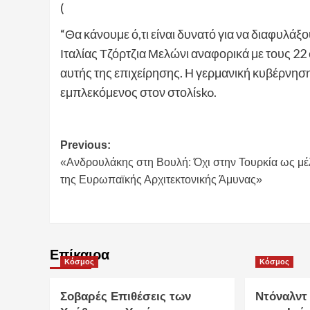
(
“Θα κάνουμε ό,τι είναι δυνατό για να διαφυλά
Ιταλίας Τζόρτζια Μελώνι αναφορικά με τους 22
αυτής της επιχείρησης. Η γερμανική κυβέρνηση
εμπλεκόμενος στον στολίsko.
Post
Previous:
«Ανδρουλάκης στη Βουλή: Όχι στην Τουρκία ως μέ
navigation
της Ευρωπαϊκής Αρχιτεκτονικής Άμυνας»
Επίκαιρα
Κόσμος
Κόσμος
Σοβαρές Επιθέσεις των
Ντόναλντ