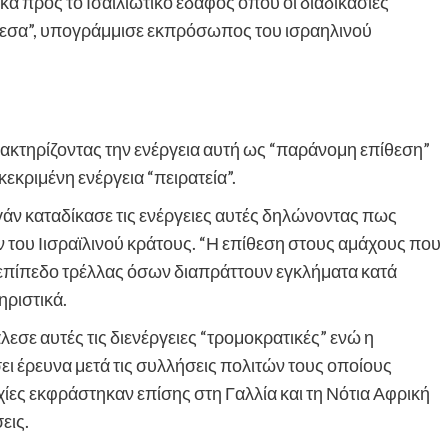
κά προς το Ισαϊλιώτικο έδαφος όπου οι διαδικασίες
εσα”, υπογράμμισε εκπρόσωπος του ισραηλινού
ακτηρίζοντας την ενέργεια αυτή ως “παράνομη επίθεση”
εκριμένη ενέργεια “πειρατεία”.
άν καταδίκασε τις ενέργειες αυτές δηλώνοντας πως
του Ιισραϊλινού κράτους. “Η επίθεση στους αμάχους που
το επίπεδο τρέλλας όσων διαπράττουν εγκλήματα κατά
ριστικά.
σε αυτές τις διενέργειες “τρομοκρατικές” ενώ η
ει έρευνα μετά τις συλλήσεις πολιτών τους οποίους
ίες εκφράστηκαν επίσης στη Γαλλία και τη Νότια Αφρική
εις.