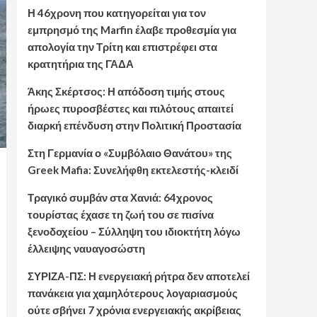
Η 46χρονη που κατηγορείται για τον
εμπρησμό της Marfin έλαβε προθεσμία για
απολογία την Τρίτη και επιστρέφει στα
κρατητήρια της ΓΑΔΑ
Άκης Σκέρτσος: Η απόδοση τιμής στους
ήρωες πυροσβέστες και πιλότους απαιτεί
διαρκή επένδυση στην Πολιτική Προστασία
Στη Γερμανία ο «Συμβόλαιο Θανάτου» της
Greek Mafia: Συνελήφθη εκτελεστής-κλειδί
Τραγικό συμβάν στα Χανιά: 64χρονος
τουρίστας έχασε τη ζωή του σε πισίνα
ξενοδοχείου – Σύλληψη του ιδιοκτήτη λόγω
έλλειψης ναυαγοσώστη
ΣΥΡΙΖΑ-ΠΣ: Η ενεργειακή ρήτρα δεν αποτελεί
πανάκεια για χαμηλότερους λογαριασμούς
ούτε σβήνει 7 χρόνια ενεργειακής ακρίβειας