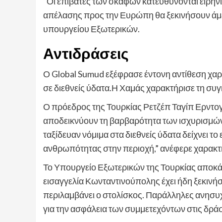
“Οι επιβάτες των σκαφών κατευθύνονται ειρηνι
απέλασης προς την Ευρώπη θα ξεκινήσουν άμ
υπουργείου Εξωτερικών.
Αντιδράσεις
Ο Global Sumud εξέφρασε έντονη αντίθεση χαρ
σε διεθνείς ύδατα.Η Χαμάς χαρακτήρισε τη συγκ
Ο πρόεδρος της Τουρκίας Ρετζέπ Ταγίπ Ερντογ
αποδεικνύουν τη βαρβαρότητα των ισχυρισμών 
ταξίδευαν νόμιμα στα διεθνείς ύδατα δείχνει 
ανθρωπότητας στην περιοχή,” ανέφερε χαρακτη
Το Υπουργείο Εξωτερικών της Τουρκίας αποκάλε
εισαγγελία Κωνταντινούπολης έχει ήδη ξεκινήσ
περιλαμβάνει ο στολίσκος. Παράλληλες ανησυχ
για την ασφάλεια των συμμετεχόντων στις δράσ