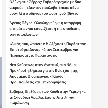
Οδύνη στις Σέρρες: Σοβαρό τροχαίο με δύο
νεκρούς – «Δεν τον πρόλαβα, έπεσε πάνω
μου», λέει ο οδηγός του φορτηγού (βίντεο)
Άρειος Πάγος: Ολοκληρώθηκε η απόρριψη
αιτημάτων για επανεξέταση της υπόθεσης
των υποκλοπών
«Δικός σου, Φραντς»: Η Αξέχαστη Παράσταση
Επιστρέφει Δυναμικά τον Σεπτέμβριο για
Περιορισμένες Παραστάσεις
Νέο Καθεστώς στον Αναπτυξιακό Νόμο:
Προκήρυξη Σήμερα για την Ενίσχυση της
Αμυντικής Βιομηχανίας – Κλάδοι,
Προϋποθέσεις και Επιχορηγήσεις
Σοβαρές Επιθέσεις των Χούθι στην Υεμένη και
τη Σαουδική Αραβία: Σαφής Απειλή για
Κλιμάκωση