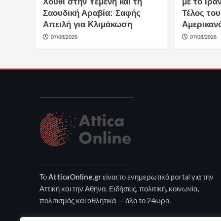
Χούθι στην Υεμένη και τη
με το Ιρά
Σαουδική Αραβία: Σαφής
Τέλος του
Απειλή για Κλιμάκωση
Αμερικαν
07/08/2026
07/08/2026
Το
AtticaOnline.gr
είναι το ενημερωτικό portal για την
Αττική και την Αθήνα. Ειδήσεις, πολιτική, κοινωνία,
πολιτισμός και αθλητικά — όλο το 24ωρο.