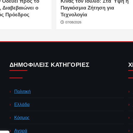
ν Οδεύει προς το
Κίνας τον Ιούλιο: Στα Ύψη η
, Διαβεβαιώνει ο
Παγκόσμια Ζήτηση για
ός Πρόεδρος
Τεχνολογία
07/08/2026
ΔΗΜΟΦΙΛΕΊΣ ΚΑΤΗΓΟΡΊΕΣ
Χ
Πολιτική
Ελλάδα
Κόσμος
Αγορά