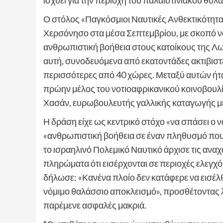
ισχύει για την περιοχή του παλαιστινιακού θύλα
Ο στόλος «Παγκόσμιοι Ναυτικές Ανθεκτικότητας»
Χερσόνησο στα μέσα Σεπτεμβρίου, με σκοπό να
ανθρωπιστική βοήθεια στους κατοίκους της Λ
αυτή, συνοδευόμενα από εκατοντάδες ακτιβισ
περισσότερες από 40 χώρες. Μεταξύ αυτών ήτ
πρώην μέλος του νοτιοαφρικανικού κοινοβουλίο
Χασάν, ευρωβουλευτής γαλλικής καταγωγής με 
Η δράση είχε ως κεντρικό στόχο «να σπάσει ο 
«ανθρωπιστική βοήθεια σε έναν πληθυσμό που υ
το ισραηλινό Πολεμικό Ναυτικό άρχισε τις αν
πληρώματα ότι εισέρχονται σε περιοχές ελεγχό
δήλωσε: «Κανένα πλοίο δεν κατάφερε να εισέλ
νόμιμο θαλάσσιο αποκλεισμό», προσθέτοντας λ
παρέμενε ασφαλές μακριά.