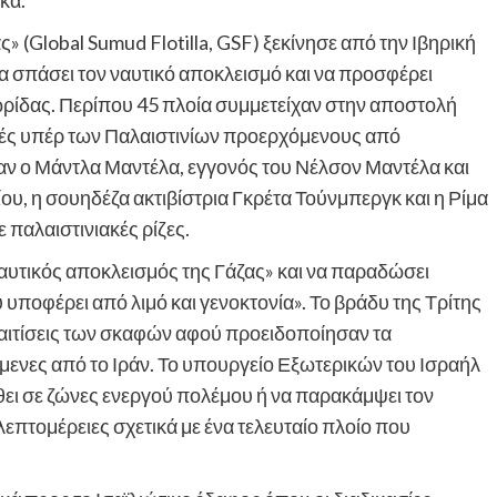
κα.
 (Global Sumud Flotilla, GSF) ξεκίνησε από την Ιβηρική
 σπάσει τον ναυτικό αποκλεισμό και να προσφέρει
ωρίδας. Περίπου 45 πλοία συμμετείχαν στην αποστολή
τές υπέρ των Παλαιστινίων προερχόμενους από
αν ο Μάντλα Μαντέλα, εγγονός του Νέλσον Μαντέλα και
υ, η σουηδέζα ακτιβίστρια Γκρέτα Τούνμπεργκ και η Ρίμα
παλαιστινιακές ρίζες.
ναυτικός αποκλεισμός της Γάζας» και να παραδώσει
ποφέρει από λιμό και γενοκτονία». Το βράδυ της Τρίτης
αχαιτίσεις των σκαφών αφού προειδοποίησαν τα
μενες από το Ιράν. Το υπουργείο Εξωτερικών του Ισραήλ
θει σε ζώνες ενεργού πολέμου ή να παρακάμψει τον
επτομέρειες σχετικά με ένα τελευταίο πλοίο που