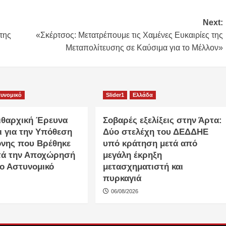
Next:
της
«Σκέρτσος: Μετατρέπουμε τις Χαμένες Ευκαιρίες της
Μεταπολίτευσης σε Καύσιμα για το Μέλλον»
υνομικό
Slider1
Ελλάδα
ειθαρχική Έρευνα
Σοβαρές εξελίξεις στην Άρτα:
ι για την Υπόθεση
Δύο στελέχη του ΔΕΔΔΗΕ
ονης που Βρέθηκε
υπό κράτηση μετά από
τά την Αποχώρησή
μεγάλη έκρηξη
το Αστυνομικό
μετασχηματιστή και
πυρκαγιά
06/08/2026