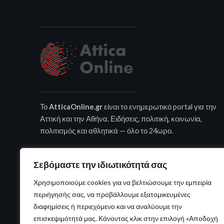
Το
AtticaOnline.gr
είναι το ενημερωτικό portal για την
Αττική και την Αθήνα. Ειδήσεις, πολιτική, κοινωνία,
πολιτισμός και αθλητικά — όλο το 24ωρο.
Σεβόμαστε την ιδιωτικότητά σας
Χρησιμοποιούμε cookies για να βελτιώσουμε την εμπειρία
περιήγησής σας, να προβάλλουμε εξατομικευμένες
διαφημίσεις ή περιεχόμενο και να αναλύουμε την
επισκεψιμότητά μας. Κάνοντας κλικ στην επιλογή «Αποδοχή