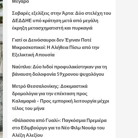
Μέγαρο
Σοβαρές εξελίξεις στην Άρτα: Δύο στελέχη του
ΔΕΔΔΗΕ υπό κράτηση μετά από μεγάλη
έκρηξη μετασχηματιστή και πυρκαγιά
Γιατί οι Δεινόσαυροι δεν Έγιναν Ποτέ
Μικροσκοπικοί: Η Αλήθεια Πίσω από την
Εξελικτική Απουσία
Ναύπλιο: Δύο Ινδοί προφυλακίστηκαν για τη
βάναυση δολοφονία 59χρονου ψυχολόγου
Μετρό Θεσσαλονίκης: Δοκιμαστικά
δρομολόγια για την επέκταση προς
Καλαμαριά – Προς εμπορική λειτουργία μέχρι
τέλος του μήνα
«Θάλασσα από Γυαλί»: Παγκόσμια Πρεμιέρα
στο Εδιμβούργο για το Νέο Φιλμ Νουάρ του
Αλέξη Αλεξίου