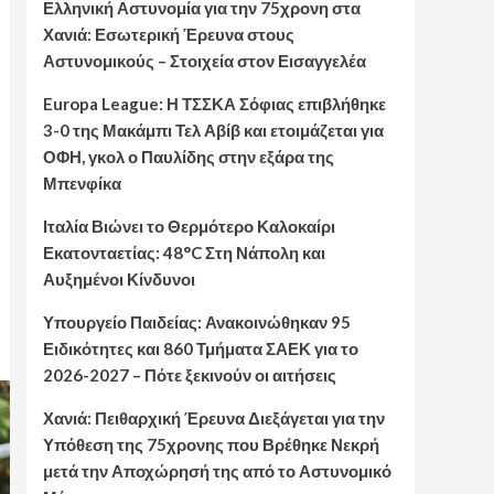
Ελληνική Αστυνομία για την 75χρονη στα
Χανιά: Εσωτερική Έρευνα στους
Αστυνομικούς – Στοιχεία στον Εισαγγελέα
Europa League: Η ΤΣΣΚΑ Σόφιας επιβλήθηκε
3-0 της Μακάμπι Τελ Αβίβ και ετοιμάζεται για
ΟΦΗ, γκολ ο Παυλίδης στην εξάρα της
Μπενφίκα
Ιταλία Βιώνει το Θερμότερο Καλοκαίρι
Εκατονταετίας: 48°C Στη Νάπολη και
Αυξημένοι Κίνδυνοι
Υπουργείο Παιδείας: Ανακοινώθηκαν 95
Ειδικότητες και 860 Τμήματα ΣΑΕΚ για το
2026-2027 – Πότε ξεκινούν οι αιτήσεις
Χανιά: Πειθαρχική Έρευνα Διεξάγεται για την
Υπόθεση της 75χρονης που Βρέθηκε Νεκρή
μετά την Αποχώρησή της από το Αστυνομικό