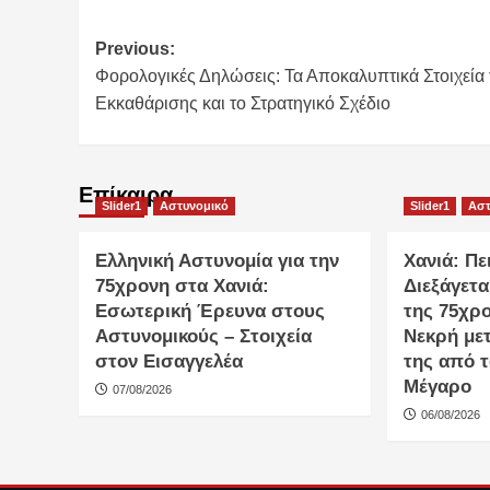
Post
Previous:
Φορολογικές Δηλώσεις: Τα Αποκαλυπτικά Στοιχεία 
navigation
Εκκαθάρισης και το Στρατηγικό Σχέδιο
Επίκαιρα
Slider1
Αστυνομικό
Slider1
Αστ
Ελληνική Αστυνομία για την
Χανιά: Π
75χρονη στα Χανιά:
Διεξάγετα
Εσωτερική Έρευνα στους
της 75χρ
Αστυνομικούς – Στοιχεία
Νεκρή με
στον Εισαγγελέα
της από 
Μέγαρο
07/08/2026
06/08/2026