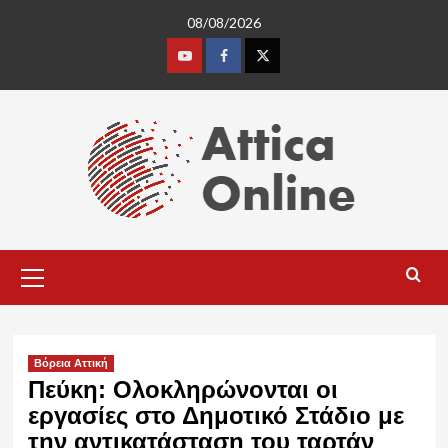
Skip
08/08/2026
to
content
Youtube
Facebook
Twitter
Primary
Menu
Βόρεια Αττική
Πεύκη: Ολοκληρώνονται οι
εργασίες στο Δημοτικό Στάδιο με
την αντικατάσταση του ταρτάν