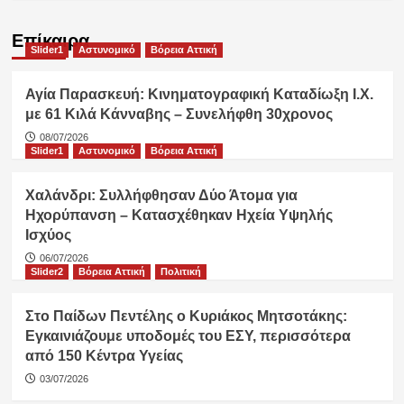
Επίκαιρα
Slider1
Αστυνομικό
Βόρεια Αττική
Αγία Παρασκευή: Κινηματογραφική Καταδίωξη Ι.Χ.
με 61 Κιλά Κάνναβης – Συνελήφθη 30χρονος
08/07/2026
Slider1
Αστυνομικό
Βόρεια Αττική
Χαλάνδρι: Συλλήφθησαν Δύο Άτομα για
Ηχορύπανση – Κατασχέθηκαν Ηχεία Υψηλής
Ισχύος
06/07/2026
Slider2
Βόρεια Αττική
Πολιτική
Στο Παίδων Πεντέλης ο Κυριάκος Μητσοτάκης:
Εγκαινιάζουμε υποδομές του ΕΣΥ, περισσότερα
από 150 Κέντρα Υγείας
03/07/2026