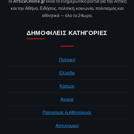
Το
AtticaOnline.gr
είναι το ενημερωτικό portal για την Αττική
και την Αθήνα. Ειδήσεις, πολιτική, κοινωνία, πολιτισμός και
αθλητικά — όλο το 24ωρο.
ΔΗΜΟΦΙΛΕΊΣ ΚΑΤΗΓΟΡΊΕΣ
Πολιτική
Ελλάδα
Κόσμος
Αγορά
Πολιτισμός & Αθλητισμός
Αστυνομικό