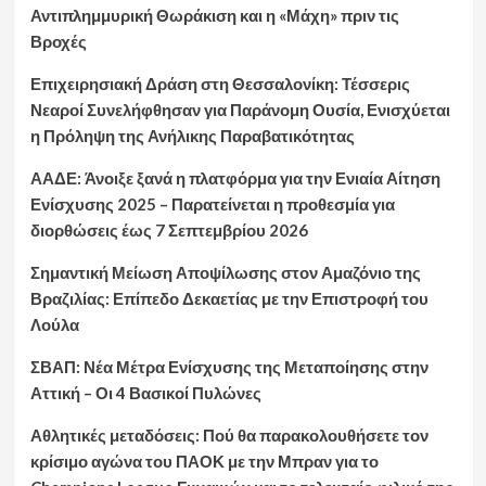
Αντιπλημμυρική Θωράκιση και η «Μάχη» πριν τις
Βροχές
Επιχειρησιακή Δράση στη Θεσσαλονίκη: Τέσσερις
Νεαροί Συνελήφθησαν για Παράνομη Ουσία, Ενισχύεται
η Πρόληψη της Ανήλικης Παραβατικότητας
ΑΑΔΕ: Άνοιξε ξανά η πλατφόρμα για την Ενιαία Αίτηση
Ενίσχυσης 2025 – Παρατείνεται η προθεσμία για
διορθώσεις έως 7 Σεπτεμβρίου 2026
Σημαντική Μείωση Αποψίλωσης στον Αμαζόνιο της
Βραζιλίας: Επίπεδο Δεκαετίας με την Επιστροφή του
Λούλα
ΣΒΑΠ: Νέα Μέτρα Ενίσχυσης της Μεταποίησης στην
Αττική – Οι 4 Βασικοί Πυλώνες
Αθλητικές μεταδόσεις: Πού θα παρακολουθήσετε τον
κρίσιμο αγώνα του ΠΑΟΚ με την Μπραν για το