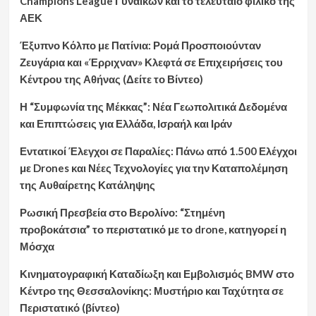
Champions League Γυναικών και το τελευταίο φιλικό της
ΑΕΚ
Έξυπνο Κόλπο με Πατίνια: Ρομά Προσποιούνταν
Ζευγάρια και «Έρριχναν» Κλεφτά σε Επιχειρήσεις του
Κέντρου της Αθήνας (Δείτε το Βίντεο)
Η “Συμφωνία της Μέκκας”: Νέα Γεωπολιτικά Δεδομένα
και Επιπτώσεις για Ελλάδα, Ισραήλ και Ιράν
Εντατικοί Έλεγχοι σε Παραλίες: Πάνω από 1.500 Ελέγχοι
με Drones και Νέες Τεχνολογίες για την Καταπολέμηση
της Αυθαίρετης Κατάληψης
Ρωσική Πρεσβεία στο Βερολίνο: “Στημένη
προβοκάτσια” το περιστατικό με το drone, κατηγορεί η
Μόσχα
Κινηματογραφική Καταδίωξη και Εμβολισμός BMW στο
Κέντρο της Θεσσαλονίκης: Μυστήριο και Ταχύτητα σε
Περιστατικό (βίντεο)