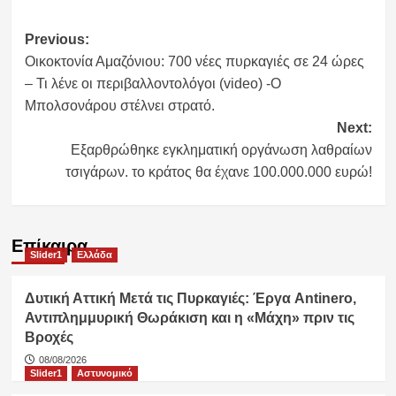
Post
Previous:
Οικοκτονία Αμαζόνιου: 700 νέες πυρκαγιές σε 24 ώρες
navigation
– Τι λένε οι περιβαλλοντολόγοι (video) -Ο
Μπολσονάρου στέλνει στρατό.
Next:
Εξαρθρώθηκε εγκληματική οργάνωση λαθραίων
τσιγάρων. το κράτος θα έχανε 100.000.000 ευρώ!
Επίκαιρα
Slider1
Ελλάδα
Δυτική Αττική Μετά τις Πυρκαγιές: Έργα Antinero,
Αντιπλημμυρική Θωράκιση και η «Μάχη» πριν τις
Βροχές
08/08/2026
Slider1
Αστυνομικό