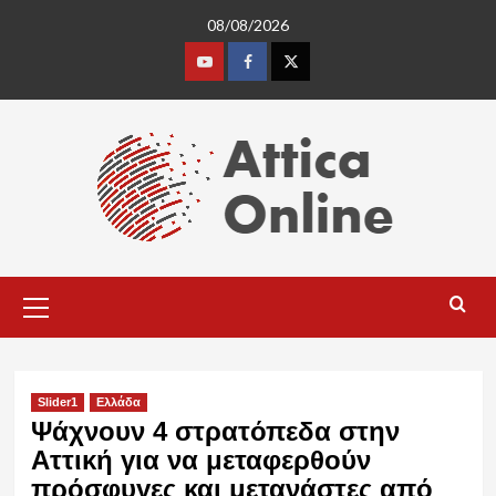
Skip
08/08/2026
to
content
Youtube
Facebook
Twitter
Primary
Menu
Slider1
Ελλάδα
Ψάχνουν 4 στρατόπεδα στην
Αττική για να μεταφερθούν
πρόσφυγες και μετανάστες από