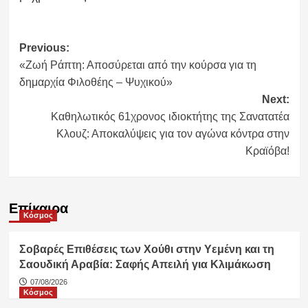
Post
Previous:
«Ζωή Ράπτη: Αποσύρεται από την κούρσα για τη
navigation
δημαρχία Φιλοθέης – Ψυχικού»
Next:
Καθηλωτικός 61χρονος ιδιοκτήτης της Σανατατέα
Κλουζ: Αποκαλύψεις για τον αγώνα κόντρα στην
Κραϊόβα!
Επίκαιρα
Κόσμος
Σοβαρές Επιθέσεις των Χούθι στην Υεμένη και τη
Σαουδική Αραβία: Σαφής Απειλή για Κλιμάκωση
07/08/2026
Κόσμος