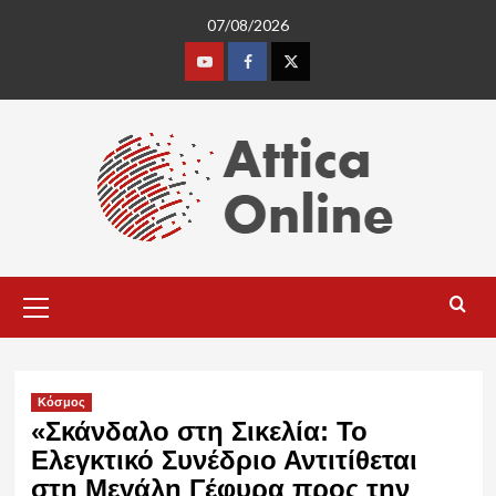
Skip
07/08/2026
to
content
Youtube
Facebook
Twitter
Primary
Menu
Κόσμος
«Σκάνδαλο στη Σικελία: Το
Ελεγκτικό Συνέδριο Αντιτίθεται
στη Μεγάλη Γέφυρα προς την