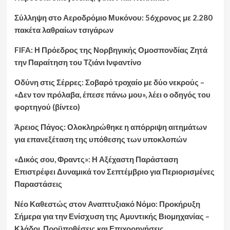
Σύλληψη στο Αεροδρόμιο Μυκόνου: 56χρονος με 2.280
πακέτα λαθραίων τσιγάρων
FIFA: Η Πρόεδρος της Νορβηγικής Ομοσπονδίας Ζητά
την Παραίτηση του Τζιάνι Ινφαντίνο
Οδύνη στις Σέρρες: Σοβαρό τροχαίο με δύο νεκρούς –
«Δεν τον πρόλαβα, έπεσε πάνω μου», λέει ο οδηγός του
φορτηγού (βίντεο)
Άρειος Πάγος: Ολοκληρώθηκε η απόρριψη αιτημάτων
για επανεξέταση της υπόθεσης των υποκλοπών
«Δικός σου, Φραντς»: Η Αξέχαστη Παράσταση
Επιστρέφει Δυναμικά τον Σεπτέμβριο για Περιορισμένες
Παραστάσεις
Νέο Καθεστώς στον Αναπτυξιακό Νόμο: Προκήρυξη
Σήμερα για την Ενίσχυση της Αμυντικής Βιομηχανίας –
Κλάδοι, Προϋποθέσεις και Επιχορηγήσεις