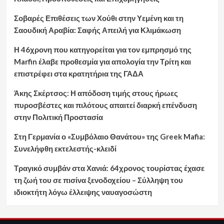
Σοβαρές Επιθέσεις των Χούθι στην Υεμένη και τη
Σαουδική Αραβία: Σαφής Απειλή για Κλιμάκωση
Η 46χρονη που κατηγορείται για τον εμπρησμό της
Marfin έλαβε προθεσμία για απολογία την Τρίτη και
επιστρέφει στα κρατητήρια της ΓΑΔΑ
Άκης Σκέρτσος: Η απόδοση τιμής στους ήρωες
πυροσβέστες και πιλότους απαιτεί διαρκή επένδυση
στην Πολιτική Προστασία
Στη Γερμανία ο «Συμβόλαιο Θανάτου» της Greek Mafia:
Συνελήφθη εκτελεστής-κλειδί
Τραγικό συμβάν στα Χανιά: 64χρονος τουρίστας έχασε
τη ζωή του σε πισίνα ξενοδοχείου – Σύλληψη του
ιδιοκτήτη λόγω έλλειψης ναυαγοσώστη