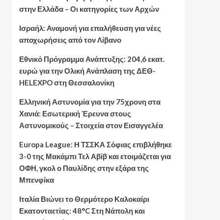
στην Ελλάδα – Οι κατηγορίες των Αρχών
Ισραήλ: Αναμονή για επαλήθευση για νέες
αποχωρήσεις από τον Λίβανο
Εθνικό Πρόγραμμα Ανάπτυξης: 204,6 εκατ.
ευρώ για την Ολική Ανάπλαση της ΔΕΘ-
HELEXPO στη Θεσσαλονίκη
Ελληνική Αστυνομία για την 75χρονη στα
Χανιά: Εσωτερική Έρευνα στους
Αστυνομικούς – Στοιχεία στον Εισαγγελέα
Europa League: Η ΤΣΣΚΑ Σόφιας επιβλήθηκε
3-0 της Μακάμπι Τελ Αβίβ και ετοιμάζεται για
ΟΦΗ, γκολ ο Παυλίδης στην εξάρα της
Μπενφίκα
Ιταλία Βιώνει το Θερμότερο Καλοκαίρι
Εκατονταετίας: 48°C Στη Νάπολη και