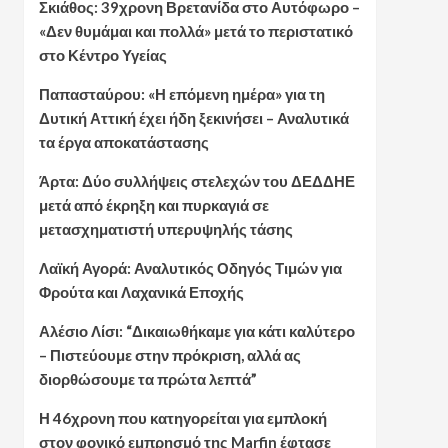
Σκιάθος: 39χρονη Βρετανίδα στο Αυτόφωρο –
«Δεν θυμάμαι και πολλά» μετά το περιστατικό
στο Κέντρο Υγείας
Παπασταύρου: «Η επόμενη ημέρα» για τη
Δυτική Αττική έχει ήδη ξεκινήσει – Αναλυτικά
τα έργα αποκατάστασης
Άρτα: Δύο συλλήψεις στελεχών του ΔΕΔΔΗΕ
μετά από έκρηξη και πυρκαγιά σε
μετασχηματιστή υπερυψηλής τάσης
Λαϊκή Αγορά: Αναλυτικός Οδηγός Τιμών για
Φρούτα και Λαχανικά Εποχής
Αλέσιο Λίσι: “Δικαιωθήκαμε για κάτι καλύτερο
– Πιστεύουμε στην πρόκριση, αλλά ας
διορθώσουμε τα πρώτα λεπτά”
Η 46χρονη που κατηγορείται για εμπλοκή
στον φονικό εμπρησμό της Marfin έφτασε