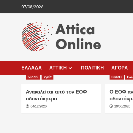
Skip
07/08/2026
to
content
ΕΛΛΑΔΑ
ΑΤΤΙΚΗ
ΠΟΛΙΤΙΚΗ
ΑΓΟΡΑ
Slider2
Υγεία
Slider1
Ελ
Ανακαλείται από τον ΕΟΦ
Ο ΕΟΦ αν
οδοντόκρεμα
οδοντόκρ
04/12/2020
29/06/2020