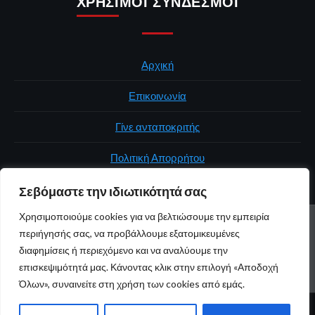
ΧΡΉΣΙΜΟΙ ΣΎΝΔΕΣΜΟΙ
Αρχική
Επικοινωνία
Γίνε ανταποκριτής
Πολιτική Απορρήτου
Σεβόμαστε την ιδιωτικότητά σας
Χρησιμοποιούμε cookies για να βελτιώσουμε την εμπειρία
ΑΡΧΙΚΉ
ΠΟΛΙΤΙΚΉ
ΕΛΛΆΔΑ
ΚΌΣΜΟΣ
ΕΠΙΚΟΙΝΩΝΊΑ
περιήγησής σας, να προβάλλουμε εξατομικευμένες
ΠΟΛΙΤΙΚΉ ΑΠΟΡΡΉΤΟΥ
διαφημίσεις ή περιεχόμενο και να αναλύουμε την
επισκεψιμότητά μας. Κάνοντας κλικ στην επιλογή «Αποδοχή
Youtube
Facebook
Twitter
Όλων», συναινείτε στη χρήση των cookies από εμάς.
© 2026 atticaonline.gr · Με επιφύλαξη παντός δικαιώματος ·