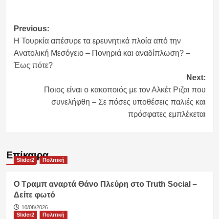
Post
Previous:
Η Τουρκία απέσυρε τα ερευνητικά πλοία από την
navigation
Ανατολική Μεσόγειο – Πονηριά και αναδίπλωση? –
Έως πότε?
Next:
Ποιος είναι ο κακοποιός με τον Αλκέτ Ριζαι που
συνελήφθη – Σε πόσες υποθέσεις παλιές και
πρόσφατες εμπλέκεται
Επίκαιρα
Slider2
Πολιτική
Ο Τραμπ αναρτά Θάνο Πλεύρη στο Truth Social –
Δείτε φωτό
10/08/2026
Slider2
Πολιτική