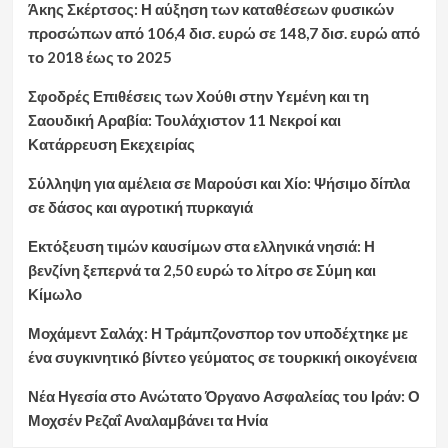
Άκης Σκέρτσος: Η αύξηση των καταθέσεων φυσικών
προσώπων από 106,4 δισ. ευρώ σε 148,7 δισ. ευρώ από
το 2018 έως το 2025
Σφοδρές Επιθέσεις των Χούθι στην Υεμένη και τη
Σαουδική Αραβία: Τουλάχιστον 11 Νεκροί και
Κατάρρευση Εκεχειρίας
Σύλληψη για αμέλεια σε Μαρούσι και Χίο: Ψήσιμο δίπλα
σε δάσος και αγροτική πυρκαγιά
Εκτόξευση τιμών καυσίμων στα ελληνικά νησιά: Η
βενζίνη ξεπερνά τα 2,50 ευρώ το λίτρο σε Σύμη και
Κίμωλο
Μοχάμεντ Σαλάχ: Η Τράμπζονσπορ τον υποδέχτηκε με
ένα συγκινητικό βίντεο γεύματος σε τουρκική οικογένεια
Νέα Ηγεσία στο Ανώτατο Όργανο Ασφαλείας του Ιράν: Ο
Μοχσέν Ρεζαΐ Αναλαμβάνει τα Ηνία