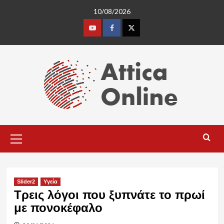
Skip
10/08/2026
to
content
Youtube
Facebook
Twitter
Primary
Menu
Slider2
Υγεία
Τρεις λόγοι που ξυπνάτε το πρωί
με πονοκέφαλο