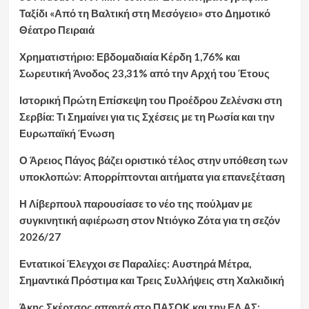
Ταξίδι «Από τη Βαλτική στη Μεσόγειο» στο Δημοτικό
Θέατρο Πειραιά
Χρηματιστήριο: Εβδομαδιαία Κέρδη 1,76% και
Σωρευτική Άνοδος 23,31% από την Αρχή του Έτους
Ιστορική Πρώτη Επίσκεψη του Προέδρου Ζελένσκι στη
Σερβία: Τι Σημαίνει για τις Σχέσεις με τη Ρωσία και την
Ευρωπαϊκή Ένωση
Ο Άρειος Πάγος βάζει οριστικό τέλος στην υπόθεση των
υποκλοπών: Απορρίπτονται αιτήματα για επανεξέταση
Η Λίβερπουλ παρουσίασε το νέο της πούλμαν με
συγκινητική αφιέρωση στον Ντιόγκο Ζότα για τη σεζόν
2026/27
Εντατικοί Έλεγχοι σε Παραλίες: Αυστηρά Μέτρα,
Σημαντικά Πρόστιμα και Τρεις Συλλήψεις στη Χαλκιδική
Άκης Σκέρτσος απαντά στο ΠΑΣΟΚ και την ΕΛ.ΑΣ: