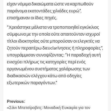
είχαν νόμιμα δικαιώματα ώστε να καρπωθούν
παράνομα εκατοντάδες χιλιάδες ευρώ”,
επισήμαναν οι ίδιες πηγές.
“Χρειάστηκε μάλιστα να τροποποιηθεί εγκύκλιος
σύμφωνα με την οποία ούτε απαιτούνταν ισχυροί
τίτλοι ιδιοκτησίας ούτε μπορούσαν οι ελεγκτές να
ζητούν περαιτέρω διευclarίνησεις ή πληροφορίες”,
υπογράμμισαν συνοψίζοντας: “Η παραδοχή αυτή
ενισχύει πλήρως τις κατηγορίες περί ενός
οργανωμένου συστήματος χαλάρωσης των
διαδικασιών ελέγχου κάτω από οδηγίες
εξωτερικών παραγόντων.”
Post
Previous:
«Σάνι Μπετσίροβιτς: Μοναδική Ευκαιρία για τον
navigation