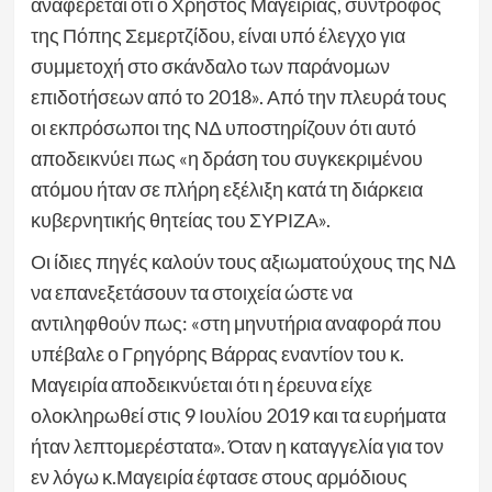
αναφέρεται ότι ο Χρήστος Μαγειρίας, σύντροφος
της Πόπης Σεμερτζίδου, είναι υπό έλεγχο για
συμμετοχή στο σκάνδαλο των παράνομων
επιδοτήσεων από το 2018». Από την πλευρά τους
οι εκπρόσωποι της ΝΔ υποστηρίζουν ότι αυτό
αποδεικνύει πως «η δράση του συγκεκριμένου
ατόμου ήταν σε πλήρη εξέλιξη κατά τη διάρκεια
κυβερνητικής θητείας του ΣΥΡΙΖΑ».
Οι ίδιες πηγές καλούν τους αξιωματούχους της ΝΔ
να επανεξετάσουν τα στοιχεία ώστε να
αντιληφθούν πως: «στη μηνυτήρια αναφορά που
υπέβαλε ο Γρηγόρης Βάρρας εναντίον του κ.
Μαγειρία αποδεικνύεται ότι η έρευνα είχε
ολοκληρωθεί στις 9 Ιουλίου 2019 και τα ευρήματα
ήταν λεπτομερέστατα». Όταν η καταγγελία για τον
εν λόγω κ.Μαγειρία έφτασε στους αρμόδιους