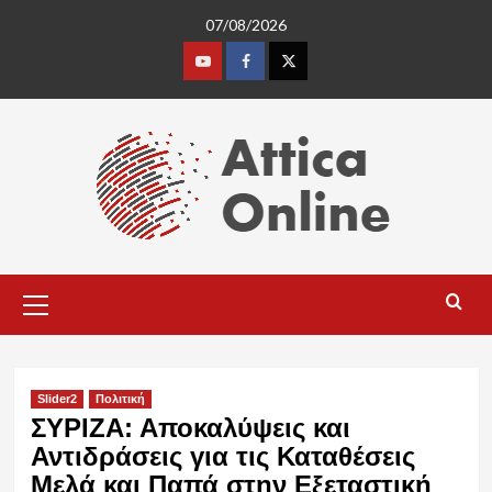
Skip
07/08/2026
to
content
Youtube
Facebook
Twitter
Primary
Menu
Slider2
Πολιτική
ΣΥΡΙΖΑ: Αποκαλύψεις και
Αντιδράσεις για τις Καταθέσεις
Μελά και Παπά στην Εξεταστική